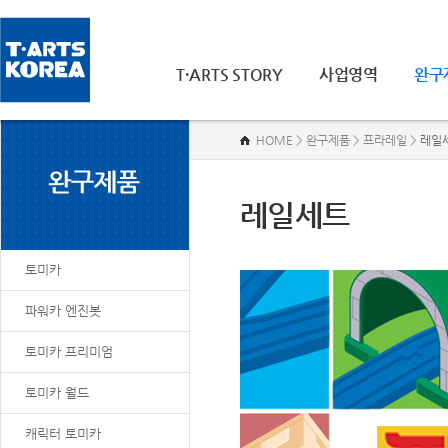
T·ARTS STORY
사업영역
완구
HOME > 완구제품 > 프라레일 >
레일
레일세트
토미카
파워카 엔진봇
토미카 프리미엄
토미카 월드
캐릭터 토미카