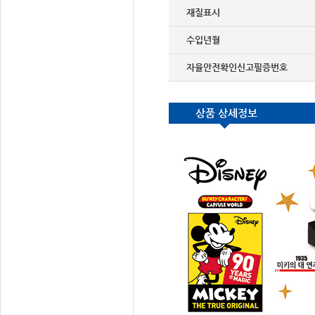
재질표시
수입년월
자율안전확인신고필증번호
상품 상세정보