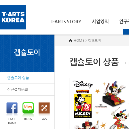
T·ARTS STORY
사업영역
완구
HOME > 캡슐토이
캡슐토이 상품
다
캡슐토이 상품
신규설치문의
FACE
BLOG
A/S
BOOK