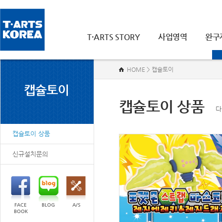
T·ARTS STORY
사업영역
완구
HOME > 캡슐토이
캡슐토이 상품
다
캡슐토이 상품
신규설치문의
FACE
BLOG
A/S
BOOK