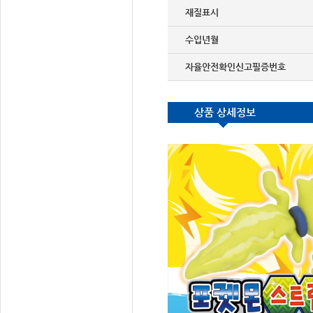
재질표시
수입년월
자율안전확인신고필증번호
상품 상세정보