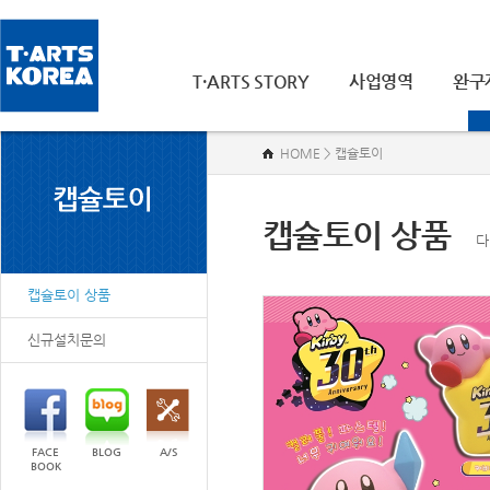
T·ARTS STORY
사업영역
완구
HOME > 캡슐토이
캡슐토이 상품
다
캡슐토이 상품
신규설치문의
FACE
BLOG
A/S
BOOK