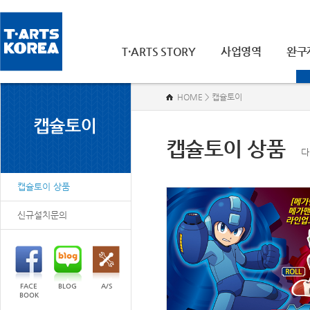
T·ARTS STORY
사업영역
완구
HOME > 캡슐토이
캡슐토이 상품
다
캡슐토이 상품
신규설치문의
FACE
BLOG
A/S
BOOK