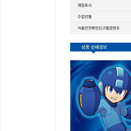
재질표시
수입년월
자율안전확인신고필증번호
상품 상세정보