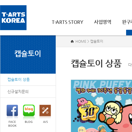
T·ARTS STORY
사업영역
완구
HOME > 캡슐토이
캡슐토이 상품
다
캡슐토이 상품
신규설치문의
FACE
BLOG
A/S
BOOK