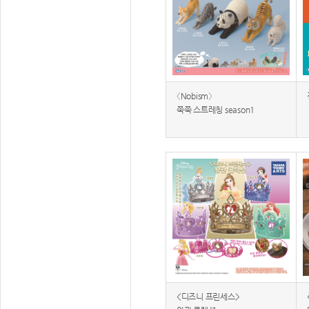
〈Nobism〉
쭉쭉 스트레칭 season1
<디즈니 프린세스>