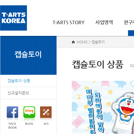
T·ARTS STORY
사업영역
완구
HOME > 캡슐토이
캡슐토이 상품
다
캡슐토이 상품
신규설치문의
FACE
BLOG
A/S
BOOK